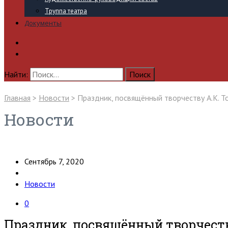
Труппа театра
Документы
Найти:
Главная
>
Новости
>
Праздник, посвящённый творчеству А.К. Т
Новости
Сентябрь 7, 2020
Новости
0
Праздник, посвящённый творчеств