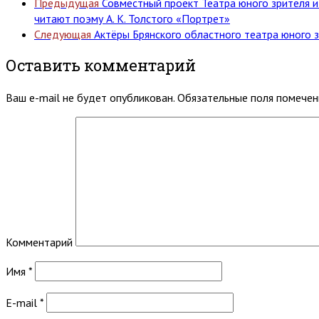
Предыдущая
Совместный проект Театра юного зрителя и
читают поэму А. К. Толстого «Портрет»
Следующая
Актёры Брянского областного театра юного 
Оставить комментарий
Ваш e-mail не будет опубликован.
Обязательные поля помече
Комментарий
Имя
*
E-mail
*