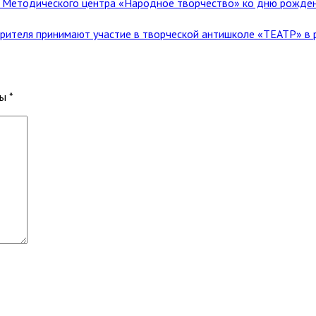
 Методического центра «Народное творчество» ко дню рождения 
зрителя принимают участие в творческой антишколе «ТЕАТР» 
ны
*