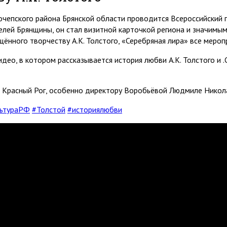
Почепского района Брянской области проводится Всероссийский 
елей Брянщины, он стал визитной карточкой региона и значимы
щённого творчеству А.К. Толстого, «Серебряная лира» все меро
део, в котором рассказывается история любви А.К. Толстого и .
Красный Рог, особенно директору Воробьёвой Людмиле Николае
льтураРФ
#Толстой
#историялюбви