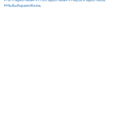
#МыВыбираемЖизнь