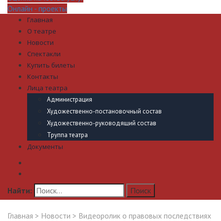
Онлайн - проекты
Главная
О театре
Новости
Спектакли
Купить билеты
Контакты
Лица театра
Администрация
Художественно-постановочный состав
Художественно-руководящий состав
Труппа театра
Документы
Найти:
Главная
>
Новости
>
Видеоролик о правовых последствиях