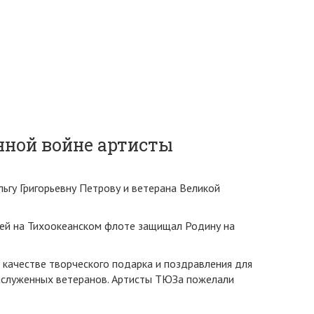
нной войне артисты
ьгу Григорьевну Петрову и ветерана Великой
нией на Тихоокеанском флоте защищал Родину на
 качестве творческого подарка и поздравления для
заслуженных ветеранов. Артисты ТЮЗа пожелали