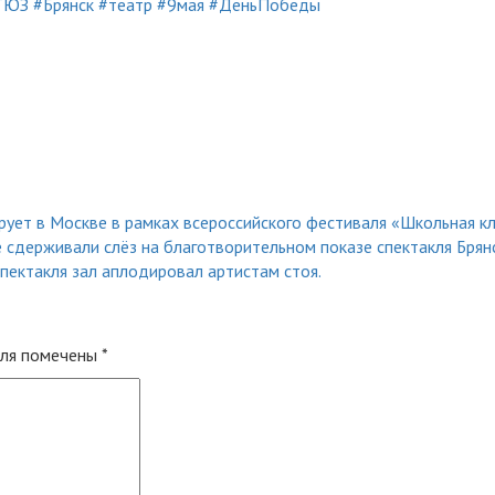
ТЮЗ
#Брянск
#театр
#9мая
#ДеньПобеды
ует в Москве в рамках всероссийского фестиваля «Школьная кл
е сдерживали слёз на благотворительном показе спектакля Брян
пектакля зал аплодировал артистам стоя.
оля помечены
*