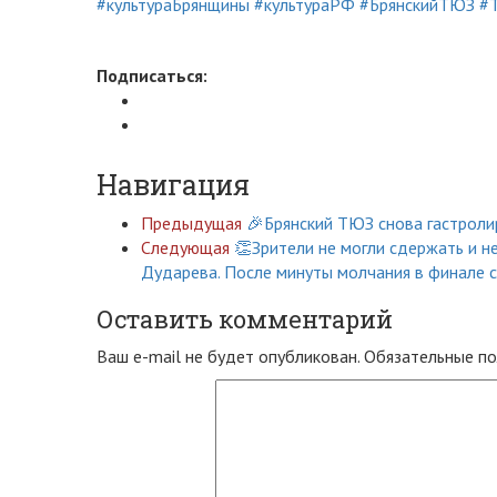
#культураБрянщины
#культураРФ
#БрянскийТЮЗ
#
Подписаться:
Навигация
Предыдущая
🎉Брянский ТЮЗ снова гастролир
Следующая
👏Зрители не могли сдержать и н
Дударева. После минуты молчания в финале с
Оставить комментарий
Ваш e-mail не будет опубликован.
Обязательные п