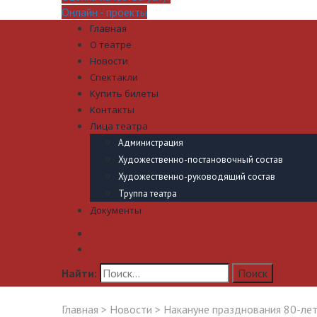
Онлайн - проекты
Главная
О театре
Новости
Спектакли
Купить билеты
Контакты
Лица театра
Администрация
Художественно-постановочный состав
Художественно-руководящий состав
Труппа театра
Документы
Найти:
Главная
>
Новости
>
Накануне празднования 80-ле