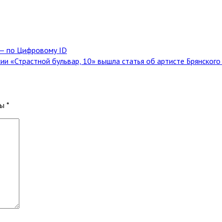
 — по Цифровому ID
и «Страстной бульвар, 10» вышла статья об артисте Брянског
ны
*